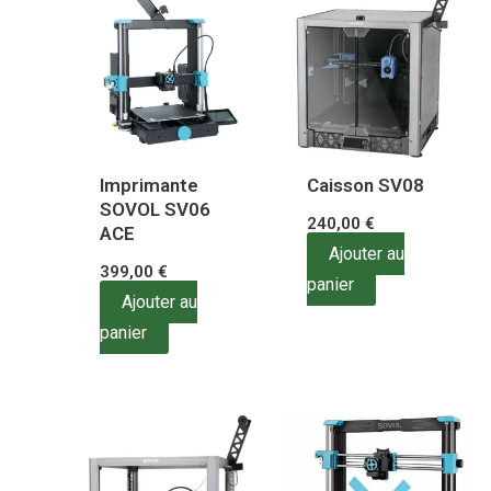
Imprimante
Caisson SV08
SOVOL SV06
240,00
€
ACE
Ajouter au
399,00
€
panier
Ajouter au
panier