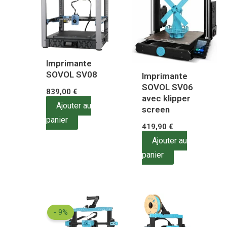
Imprimante
SOVOL SV08
Imprimante
SOVOL SV06
839,00
€
avec klipper
Ajouter au
screen
panier
419,90
€
Ajouter au
panier
Le
Le
prix
prix
- 9%
initial
actuel
était :
est :