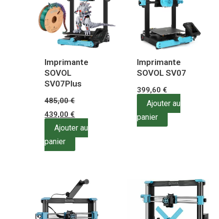
485,00 €.
439,00 €.
Imprimante
Imprimante
SOVOL
SOVOL SV07
SV07Plus
399,60
€
485,00
€
Ajouter au
439,00
€
panier
Ajouter au
panier