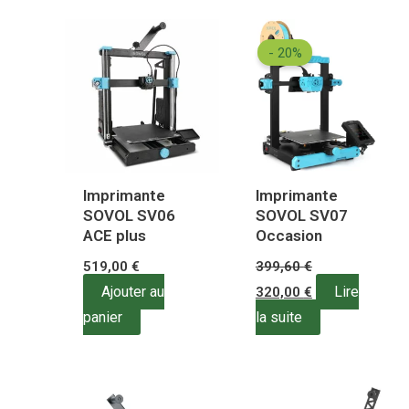
Le
Le
prix
prix
- 20%
initial
actuel
était :
est :
399,60 €.
320,00 €.
Imprimante
Imprimante
SOVOL SV06
SOVOL SV07
ACE plus
Occasion
519,00
€
399,60
€
Ajouter au
Lire
320,00
€
panier
la suite