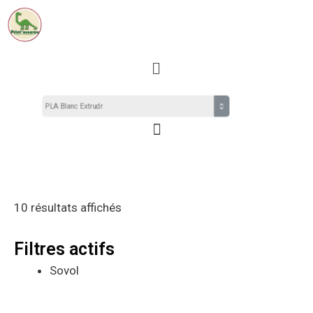
Aller
Trié
au
du
contenu
plus
Menu
récent
au
plus
Menu
ancien
10 résultats affichés
Filtres actifs
Sovol